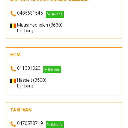
0486631545
Bel ons
Maasmechelen (3630)
Limburg
HTM
011301020
Bel ons
Hasselt (3500)
Limburg
TAXI IVAN
0470578719
Bel ons