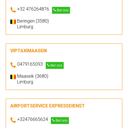
+32 476264876
Bel ons
Beringen (3580)
Limburg
VIPTAXIMAASEIK
0479165093
Bel ons
Maaseik (3680)
Limburg
AIRPORTSERVICE EXPRESSDIENST
+32476665624
Bel ons