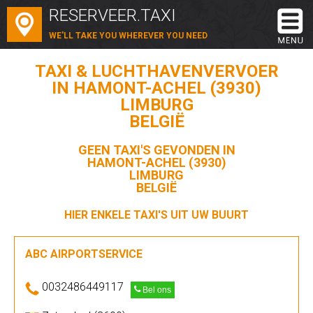
RESERVEER.TAXI
WE'LL TAKE YOU WHEREVER YOU NEED
TAXI & LUCHTHAVENVERVOER
IN HAMONT-ACHEL (3930)
LIMBURG
BELGIË
GEEN TAXI'S GEVONDEN IN
HAMONT-ACHEL (3930)
LIMBURG
BELGIË
HIER ENKELE TAXI'S UIT UW BUURT
ABC AIRPORTSERVICE
0032486449117
Bel ons