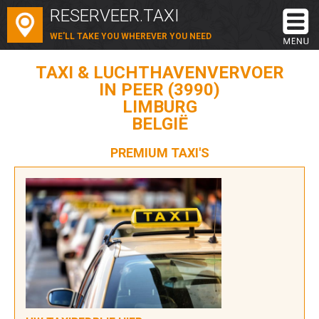
RESERVEER.TAXI
WE'LL TAKE YOU WHEREVER YOU NEED
TAXI & LUCHTHAVENVERVOER
IN PEER (3990)
LIMBURG
BELGIË
PREMIUM TAXI'S