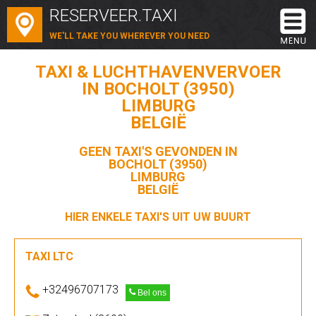
RESERVEER.TAXI
WE'LL TAKE YOU WHEREVER YOU NEED
TAXI & LUCHTHAVENVERVOER
IN BOCHOLT (3950)
LIMBURG
BELGIË
GEEN TAXI'S GEVONDEN IN
BOCHOLT (3950)
LIMBURG
BELGIË
HIER ENKELE TAXI'S UIT UW BUURT
TAXI LTC
+32496707173
Bel ons