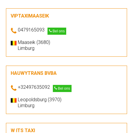
VIPTAXIMAASEIK
0479165093
Bel ons
Maaseik (3680)
Limburg
HAUWYTRANS BVBA
+32497635092
Bel ons
Leopoldsburg (3970)
Limburg
W ITS TAXI