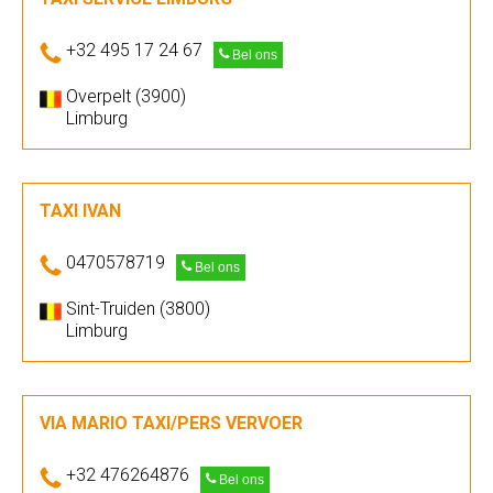
+32 495 17 24 67
Bel ons
Overpelt (3900)
Limburg
TAXI IVAN
0470578719
Bel ons
Sint-Truiden (3800)
Limburg
VIA MARIO TAXI/PERS VERVOER
+32 476264876
Bel ons