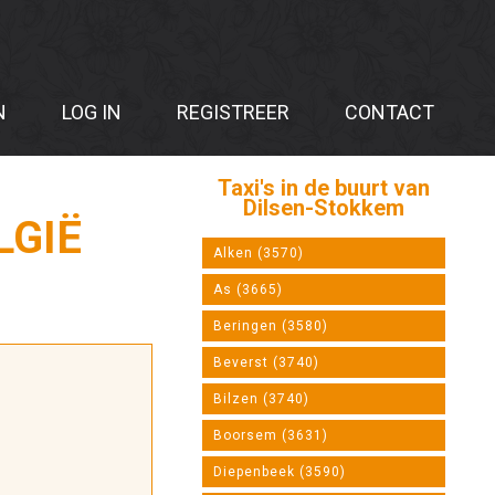
N
LOG IN
REGISTREER
CONTACT
Taxi's in de buurt van
Dilsen-Stokkem
LGIË
Alken (3570)
As (3665)
Beringen (3580)
Beverst (3740)
Bilzen (3740)
Boorsem (3631)
Diepenbeek (3590)