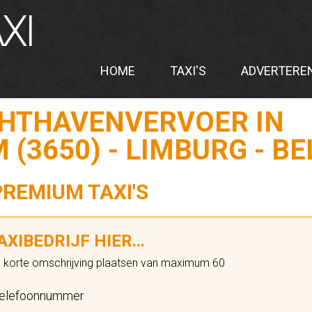
XI
HOME
TAXI'S
ADVERTERE
CHTHAVENVERVOER IN
(3650) - LIMBURG - BE
PREMIUM TAXI'S
XIBEDRIJF HIER...
n korte omschrijving plaatsen van maximum 60
elefoonnummer