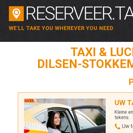
RESERVEER.TA
WE'LL TAKE YOU WHEREVER YOU NEED
TAXI & LU
DILSEN-STOKKEM 
UW TA
Kleine e
tekens.
Uw t