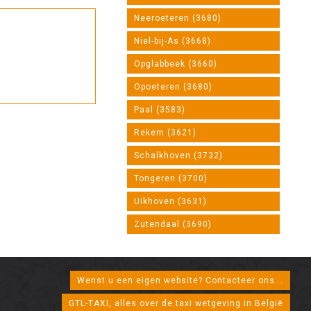
Neeroeteren (3680)
Niel-bij-As (3668)
Opglabbeek (3660)
Opoeteren (3680)
Paal (3583)
Rekem (3621)
Schalkhoven (3732)
Tongeren (3700)
Uikhoven (3631)
Zutendaal (3690)
Wenst u een eigen website? Contacteer ons...
GTL-TAXI, alles over de taxi wetgeving in België