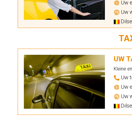
Uw e
Uw w
Dilse
TA
UW TA
Kleine e
Uw t
Uw e
Uw w
Dilse