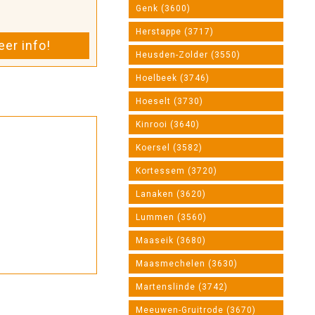
Genk (3600)
Herstappe (3717)
er info!
Heusden-Zolder (3550)
Hoelbeek (3746)
Hoeselt (3730)
Kinrooi (3640)
Koersel (3582)
Kortessem (3720)
Lanaken (3620)
Lummen (3560)
Maaseik (3680)
Maasmechelen (3630)
Martenslinde (3742)
Meeuwen-Gruitrode (3670)