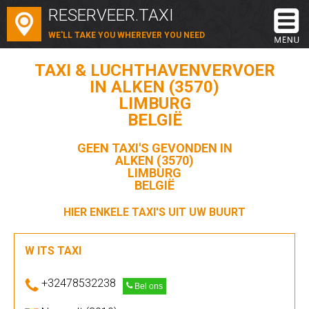
RESERVEER.TAXI
WE'LL TAKE YOU WHEREVER YOU NEED
TAXI & LUCHTHAVENVERVOER
IN ALKEN (3570)
LIMBURG
BELGIË
GEEN TAXI'S GEVONDEN IN
ALKEN (3570)
LIMBURG
BELGIË
HIER ENKELE TAXI'S UIT UW BUURT
W ITS TAXI
+32478532238
Bel ons