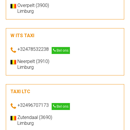
Overpelt (3900)
Limburg
W ITS TAXI
+32478532238
Bel ons
Neerpelt (3910)
Limburg
TAXI LTC
+32496707173
Bel ons
Zutendaal (3690)
Limburg