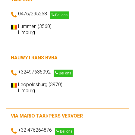
0476/295258
Bel ons
Lummen (3560)
Limburg
HAUWYTRANS BVBA
+32497635092
Bel ons
Leopoldsburg (3970)
Limburg
VIA MARIO TAXI/PERS VERVOER
+32 476264876
Bel ons