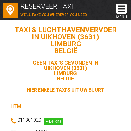
RESERVEER.TAXI
WE'LL TAKE YOU WHEREVER YOU NEED
TAXI & LUCHTHAVENVERVOER
IN UIKHOVEN (3631)
LIMBURG
BELGIË
GEEN TAXI'S GEVONDEN IN
UIKHOVEN (3631)
LIMBURG
BELGIË
HIER ENKELE TAXI'S UIT UW BUURT
HTM
011301020
Bel ons