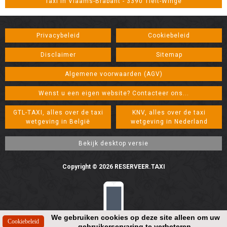
Taxi in Vlaams-Brabant - 3390 Tielt-Winge
Privacybeleid
Cookiebeleid
Disclaimer
Sitemap
Algemene voorwaarden (AGV)
Wenst u een eigen website? Contacteer ons...
GTL-TAXI, alles over de taxi
KNV, alles over de taxi
wetgeving in België
wetgeving in Nederland
Copyright © 2026 RESERVEER.TAXI
We gebruiken cookies op deze site alleen om uw
gebruikerservaring te verbeteren.