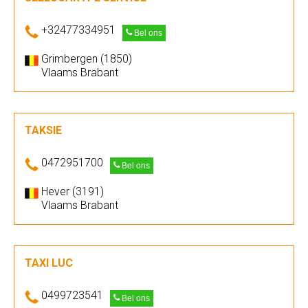
+32477334951
Bel ons
Grimbergen (1850)
Vlaams Brabant
TAKSIE
0472951700
Bel ons
Hever (3191)
Vlaams Brabant
TAXI LUC
0499723541
Bel ons