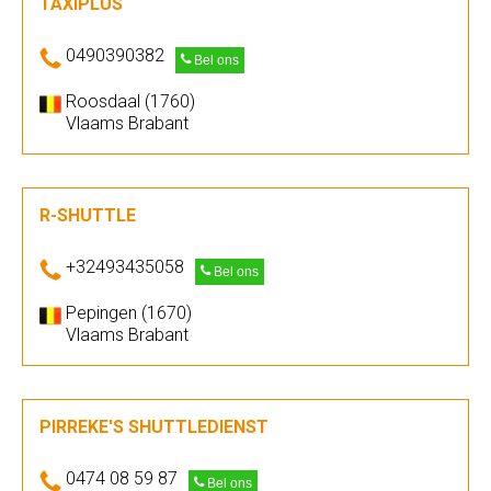
TAXIPLUS
0490390382
Bel ons
Roosdaal (1760)
Vlaams Brabant
R-SHUTTLE
+32493435058
Bel ons
Pepingen (1670)
Vlaams Brabant
PIRREKE'S SHUTTLEDIENST
0474 08 59 87
Bel ons