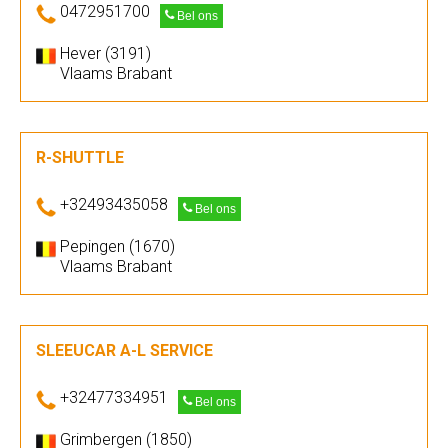
0472951700
Bel ons
Hever (3191)
Vlaams Brabant
R-SHUTTLE
+32493435058
Bel ons
Pepingen (1670)
Vlaams Brabant
SLEEUCAR A-L SERVICE
+32477334951
Bel ons
Grimbergen (1850)