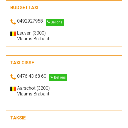
BUDGETTAXI
0492927958
Bel ons
Leuven (3000)
Vlaams Brabant
TAXI CISSE
0476 43 68 60
Bel ons
Aarschot (3200)
Vlaams Brabant
TAKSIE