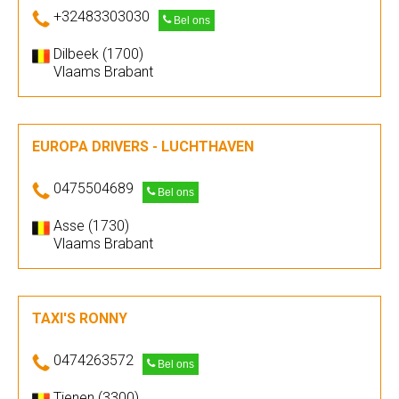
+32483303030
Bel ons
Dilbeek (1700)
Vlaams Brabant
EUROPA DRIVERS - LUCHTHAVEN
0475504689
Bel ons
Asse (1730)
Vlaams Brabant
TAXI'S RONNY
0474263572
Bel ons
Tienen (3300)