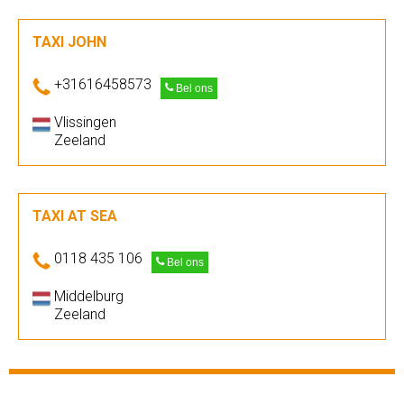
TAXI JOHN
+31616458573
Bel ons
Vlissingen
Zeeland
TAXI AT SEA
0118 435 106
Bel ons
Middelburg
Zeeland