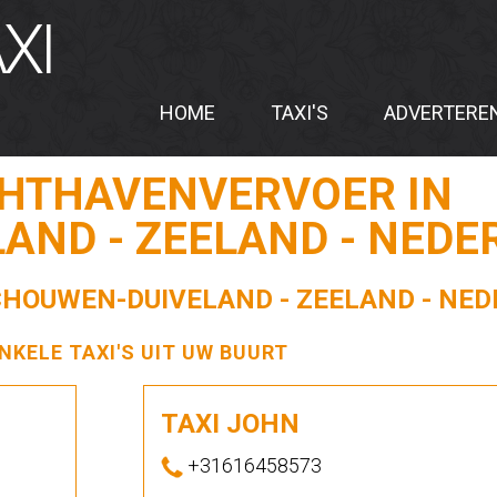
XI
HOME
TAXI'S
ADVERTERE
CHTHAVENVERVOER IN
AND - ZEELAND - NEDE
SCHOUWEN-DUIVELAND - ZEELAND - NE
ENKELE TAXI'S UIT UW BUURT
TAXI JOHN
+31616458573