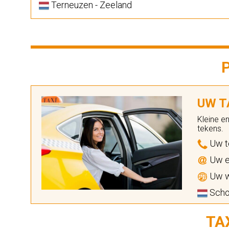
Terneuzen - Zeeland
UW TA
Kleine e
tekens.
Uw t
Uw e
Uw w
Scho
TA