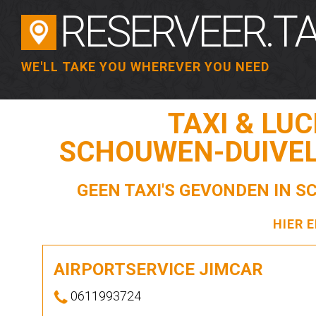
RESERVEER.TA
WE'LL TAKE YOU WHEREVER YOU NEED
TAXI & LU
SCHOUWEN-DUIVEL
GEEN TAXI'S GEVONDEN IN 
HIER 
AIRPORTSERVICE JIMCAR
0611993724