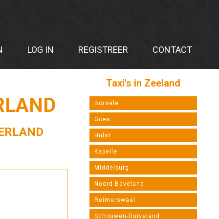
N
LOG IN
REGISTREER
CONTACT
Taxi's in Zeeland
RLAND
Borsele
Goes
DERLAND
Hulst
Kapelle
Middelburg
Noord-Beveland
Reimerswaal
Schouwen-Duiveland