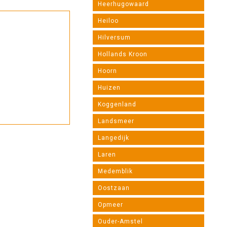
Heerhugowaard
Heiloo
Hilversum
Hollands Kroon
Hoorn
Huizen
Koggenland
Landsmeer
Langedijk
Laren
Medemblik
Oostzaan
Opmeer
Ouder-Amstel