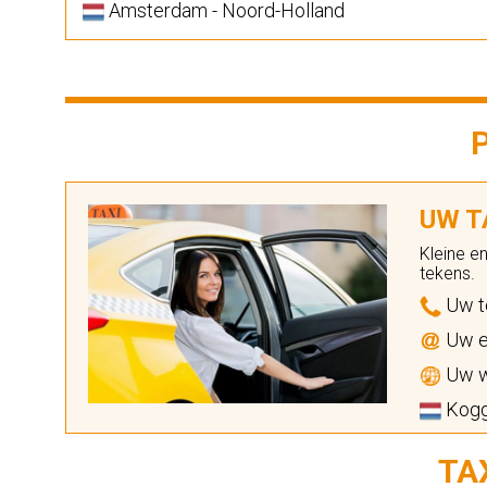
Amsterdam - Noord-Holland
UW TA
Kleine e
tekens.
Uw t
Uw e
Uw w
Kogg
TA