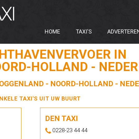
XI
HOME
TAXI'S
ADVERTERE
CHTHAVENVERVOER IN
OORD-HOLLAND - NEDE
 KOGGENLAND - NOORD-HOLLAND - NED
ENKELE TAXI'S UIT UW BUURT
DEN TAXI
0228-23 44 44