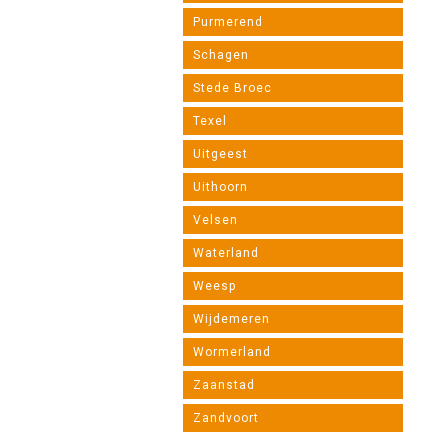
Purmerend
Schagen
Stede Broec
Texel
Uitgeest
Uithoorn
Velsen
Waterland
Weesp
Wijdemeren
Wormerland
Zaanstad
Zandvoort