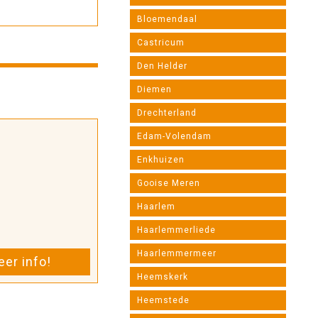
Bloemendaal
Castricum
Den Helder
Diemen
Drechterland
Edam-Volendam
Enkhuizen
Gooise Meren
Haarlem
Haarlemmerliede
Haarlemmermeer
er info!
Heemskerk
Heemstede