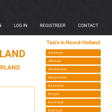
N
LOG IN
REGISTREER
CONTACT
Taxi's in Noord-Holland
RLAND
Aalsmeer
Alkmaar
ERLAND
Amstelveen
Amsterdam
Beemster
Bergen
Beverwijk
Blaricum