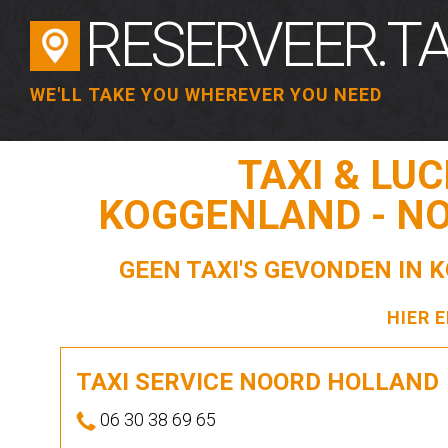
RESERVEER.TA
WE'LL TAKE YOU WHEREVER YOU NEED
TAXI & LU
KOGGENLAND - N
GEEN TAXI'S GEVONDEN IN
HIER 
TAXI SERVICE NOORD HOLLAND
06 30 38 69 65