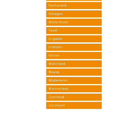
Purmerend
Schagen
Stede Broec
Texel
Uitgeest
Uithoorn
Velsen
Waterland
Weesp
Wijdemeren
Wormerland
Zaanstad
Zandvoort