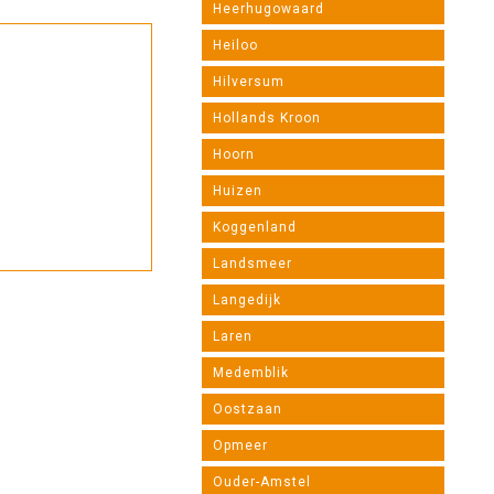
Heerhugowaard
Heiloo
Hilversum
Hollands Kroon
Hoorn
Huizen
Koggenland
Landsmeer
Langedijk
Laren
Medemblik
Oostzaan
Opmeer
Ouder-Amstel