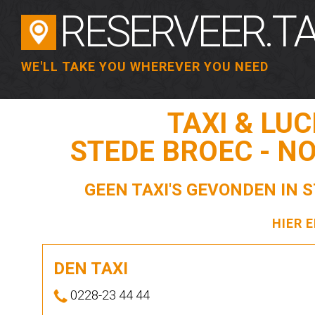
RESERVEER.TA
WE'LL TAKE YOU WHEREVER YOU NEED
TAXI & LU
STEDE BROEC - N
GEEN TAXI'S GEVONDEN IN 
HIER 
DEN TAXI
0228-23 44 44