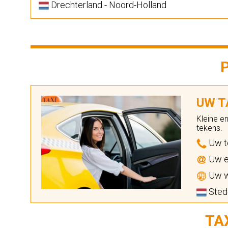
Drechterland - Noord-Holland
UW TA
Kleine e
tekens.
Uw t
Uw e
Uw w
Sted
TA