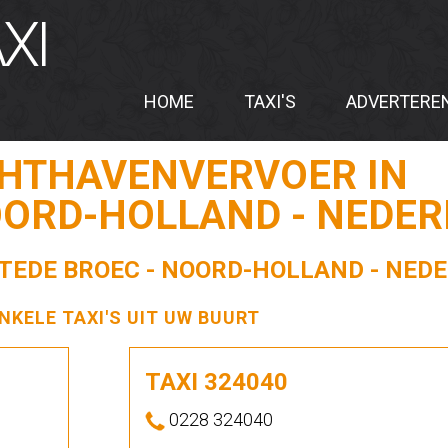
XI
HOME
TAXI'S
ADVERTERE
CHTHAVENVERVOER IN
OORD-HOLLAND - NEDE
STEDE BROEC - NOORD-HOLLAND - NED
ENKELE TAXI'S UIT UW BUURT
TAXI 324040
0228 324040