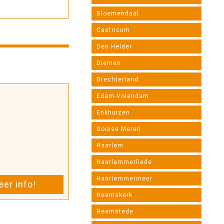
Bloemendaal
Castricum
Den Helder
Diemen
Drechterland
Edam-Volendam
Enkhuizen
Gooise Meren
Haarlem
Haarlemmerliede
Haarlemmermeer
er info!
Heemskerk
Heemstede