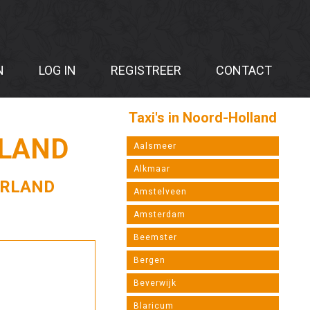
N
LOG IN
REGISTREER
CONTACT
Taxi's in Noord-Holland
RLAND
Aalsmeer
Alkmaar
ERLAND
Amstelveen
Amsterdam
Beemster
Bergen
Beverwijk
Blaricum