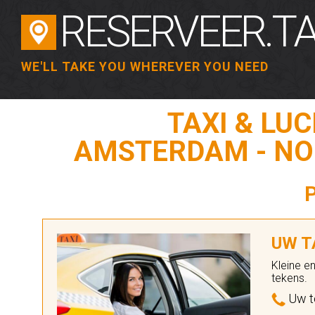
RESERVEER.TA
WE'LL TAKE YOU WHEREVER YOU NEED
TAXI & LU
AMSTERDAM - NO
UW TA
Kleine e
tekens.
Uw t