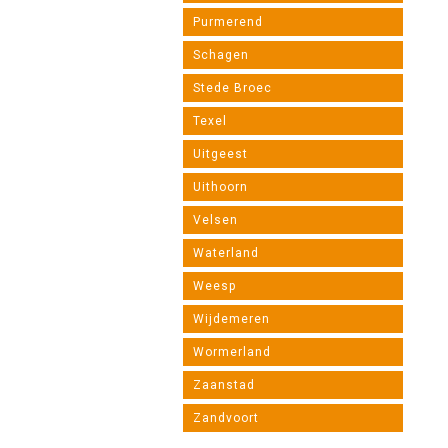
Purmerend
Schagen
Stede Broec
Texel
Uitgeest
Uithoorn
Velsen
Waterland
Weesp
Wijdemeren
Wormerland
Zaanstad
Zandvoort