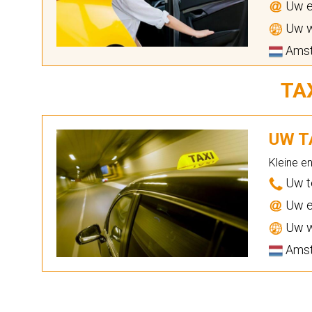
Uw e
Uw w
Amst
TA
UW TA
Kleine e
Uw t
Uw e
Uw w
Amst