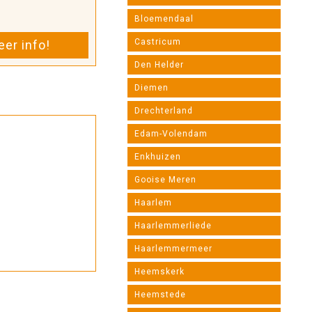
Bloemendaal
Castricum
er info!
Den Helder
Diemen
Drechterland
Edam-Volendam
Enkhuizen
Gooise Meren
Haarlem
Haarlemmerliede
Haarlemmermeer
Heemskerk
Heemstede