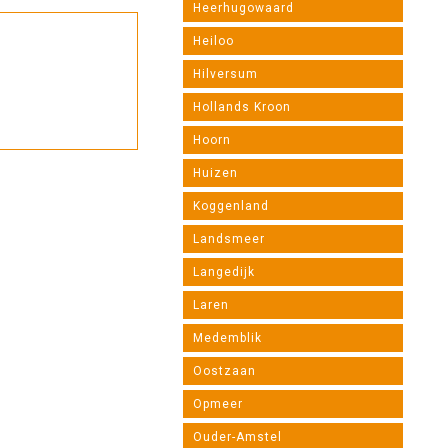
Heerhugowaard
Heiloo
Hilversum
Hollands Kroon
Hoorn
Huizen
Koggenland
Landsmeer
Langedijk
Laren
Medemblik
Oostzaan
Opmeer
Ouder-Amstel