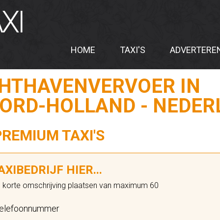
XI
HOME
TAXI'S
ADVERTERE
CHTHAVENVERVOER IN
ORD-HOLLAND - NEDER
PREMIUM TAXI'S
XIBEDRIJF HIER...
n korte omschrijving plaatsen van maximum 60
elefoonnummer