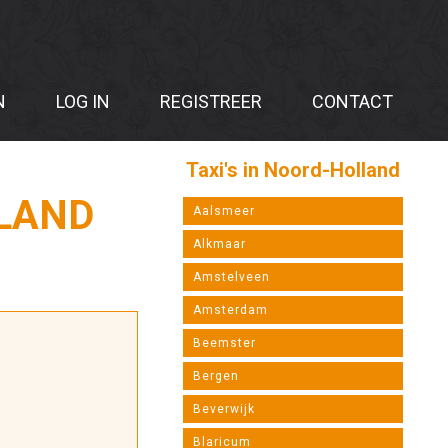
N
LOG IN
REGISTREER
CONTACT
Taxi's in Noord-Holland
LAND
Aalsmeer
Alkmaar
Amstelveen
Amsterdam
Beemster
Bergen
Beverwijk
Blaricum