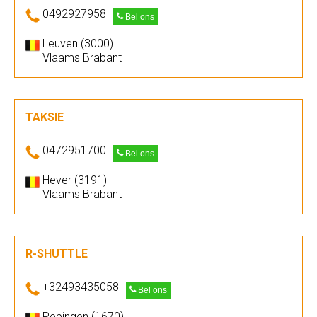
0492927958
Bel ons
Leuven (3000)
Vlaams Brabant
TAKSIE
0472951700
Bel ons
Hever (3191)
Vlaams Brabant
R-SHUTTLE
+32493435058
Bel ons
Pepingen (1670)