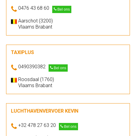
0476 43 68 60
Bel ons
Aarschot (3200)
Vlaams Brabant
TAXIPLUS
0490390382
Bel ons
Roosdaal (1760)
Vlaams Brabant
LUCHTHAVENVERVOER KEVIN
+32 478 27 63 20
Bel ons