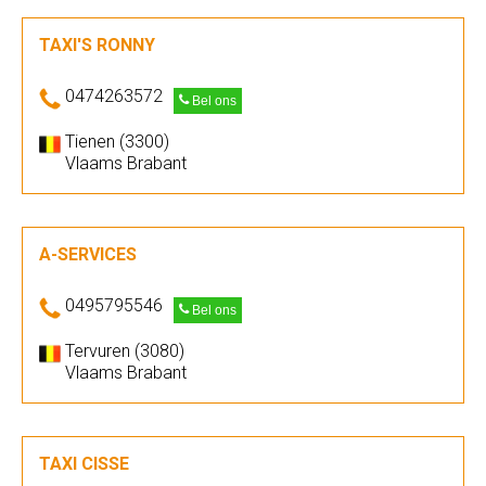
TAXI'S RONNY
0474263572
Bel ons
Tienen (3300)
Vlaams Brabant
A-SERVICES
0495795546
Bel ons
Tervuren (3080)
Vlaams Brabant
TAXI CISSE