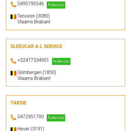
0495795546
Bel ons
Tervuren (3080)
Vlaams Brabant
SLEEUCAR A-L SERVICE
+32477334951
Bel ons
Grimbergen (1850)
Vlaams Brabant
TAKSIE
0472951700
Bel ons
Hever (3191)