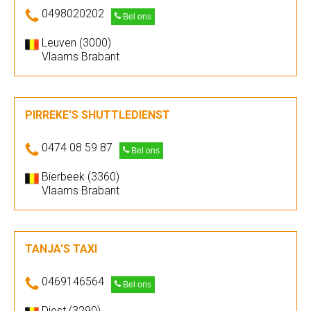
0498020202
Bel ons
Leuven (3000)
Vlaams Brabant
PIRREKE'S SHUTTLEDIENST
0474 08 59 87
Bel ons
Bierbeek (3360)
Vlaams Brabant
TANJA'S TAXI
0469146564
Bel ons
Diest (3290)