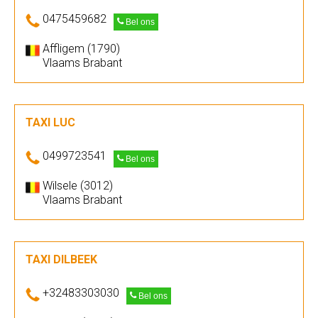
0475459682
Bel ons
Affligem (1790)
Vlaams Brabant
TAXI LUC
0499723541
Bel ons
Wilsele (3012)
Vlaams Brabant
TAXI DILBEEK
+32483303030
Bel ons