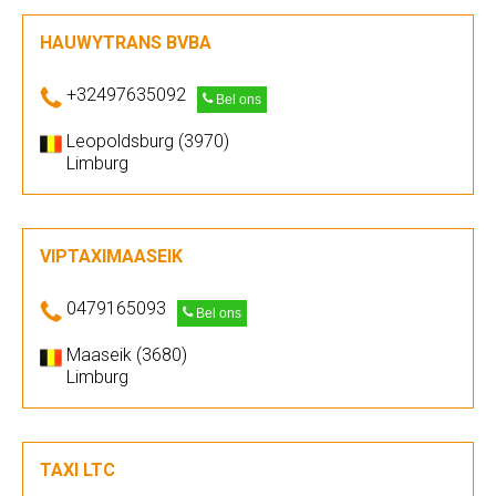
HAUWYTRANS BVBA
+32497635092
Bel ons
Leopoldsburg (3970)
Limburg
VIPTAXIMAASEIK
0479165093
Bel ons
Maaseik (3680)
Limburg
TAXI LTC