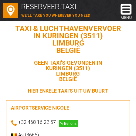
RESERVEER.TAXI
WE'LL TAKE YOU WHEREVER YOU NEED
TAXI & LUCHTHAVENVERVOER
IN KURINGEN (3511)
LIMBURG
BELGIË
GEEN TAXI'S GEVONDEN IN
KURINGEN (3511)
LIMBURG
BELGIË
HIER ENKELE TAXI'S UIT UW BUURT
AIRPORTSERVICE NICOLE
+32 468 16 22 57
Bel ons
As (3665)