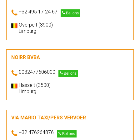
+32 495 17 24 67
Bel ons
Overpelt (3900)
Limburg
NOIRR BVBA
0032477606000
Bel ons
Hasselt (3500)
Limburg
VIA MARIO TAXI/PERS VERVOER
+32 476264876
Bel ons