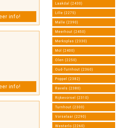
Laakdal (2430)
Lille (2275)
er info!
Malle (2390)
Meerhout (2450)
Merksplas (2330)
Mol (2400)
Olen (2250)
Oud-Turnhout (2360)
Poppel (2382)
er info!
Ravels (2380)
Rijkevorsel (2310)
Turnhout (2300)
Vorselaar (2290)
Westerlo (2260)