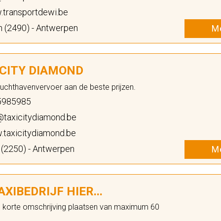
transportdewi.be
 (2490) - Antwerpen
Me
 CITY DIAMOND
Luchthavenvervoer aan de beste prijzen.
5985985
@taxicitydiamond.be
taxicitydiamond.be
 (2250) - Antwerpen
Me
XIBEDRIJF HIER...
n korte omschrijving plaatsen van maximum 60