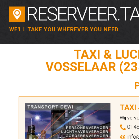
RESERVEER.TA
WE'LL TAKE YOU WHEREVER YOU NEED
TAXI & LU
VOSSELAAR (23
TAXI
Wij verv
0148
info