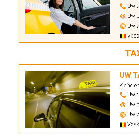
Uw t
Uw e
Uw w
Vosse
TA
UW TA
Kleine e
Uw t
Uw e
Uw w
Vosse