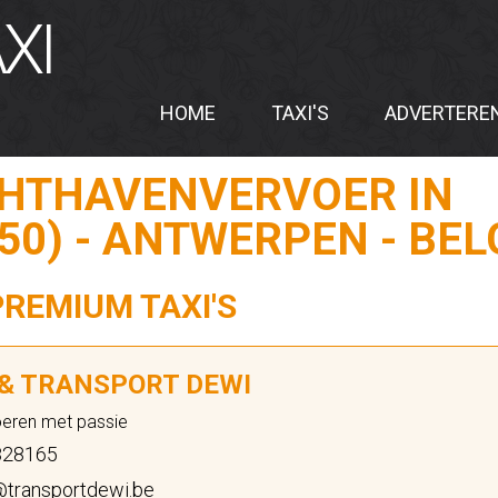
XI
HOME
TAXI'S
ADVERTERE
CHTHAVENVERVOER IN
50) - ANTWERPEN - BEL
PREMIUM TAXI'S
 & TRANSPORT DEWI
oeren met passie
28165
@transportdewi.be