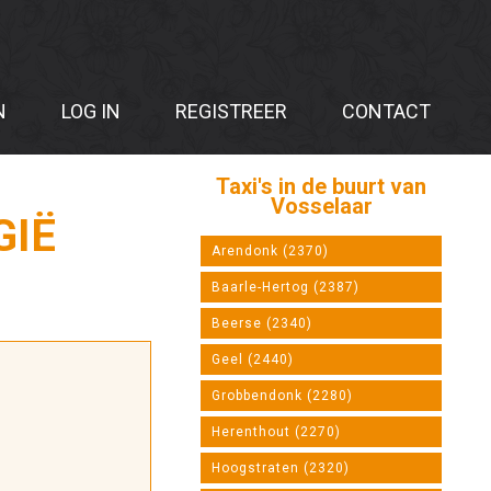
N
LOG IN
REGISTREER
CONTACT
Taxi's in de buurt van
Vosselaar
GIË
Arendonk (2370)
Baarle-Hertog (2387)
Beerse (2340)
Geel (2440)
Grobbendonk (2280)
Herenthout (2270)
Hoogstraten (2320)