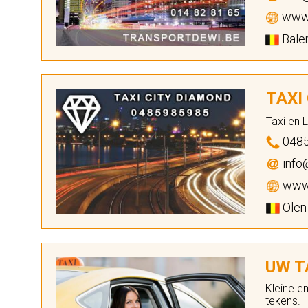
www.
Balen
TAXI
Taxi en 
048
info
www.
Olen
UW TA
Kleine e
tekens.