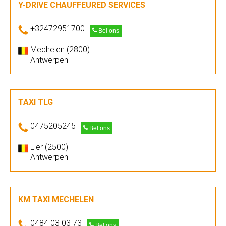
Y-DRIVE CHAUFFEURED SERVICES
+32472951700
Bel ons
Mechelen (2800)
Antwerpen
TAXI TLG
0475205245
Bel ons
Lier (2500)
Antwerpen
KM TAXI MECHELEN
0484 03 03 73
Bel ons