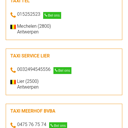
TAXI TEL
015252523
Bel ons
Mechelen (2800)
Antwerpen
TAXI SERVICE LIER
0032494545556
Bel ons
Lier (2500)
Antwerpen
TAXI MEERHOF BVBA
0475 76 75 74
Bel ons