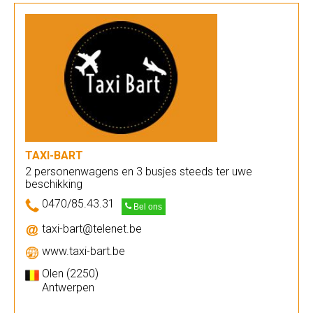
TAXI-BART
2 personenwagens en 3 busjes steeds ter uwe
beschikking
0470/85.43.31
Bel ons
taxi-bart@telenet.be
www.taxi-bart.be
Olen (2250)
Antwerpen