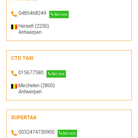
0485468249
Bel ons
Herselt (2230)
Antwerpen
CTD TAXI
015677580
Bel ons
Mechelen (2800)
Antwerpen
SUPERTAX
0032474730900
Bel ons