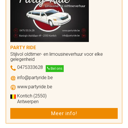
PARTY RIDE
Stijlvol oldtimer- en limousineverhuur voor elke
gelegenheid
0475333628
Bel ons
info@partyride.be
www.partyride.be
Kontich (2550)
Antwerpen
Meer info!