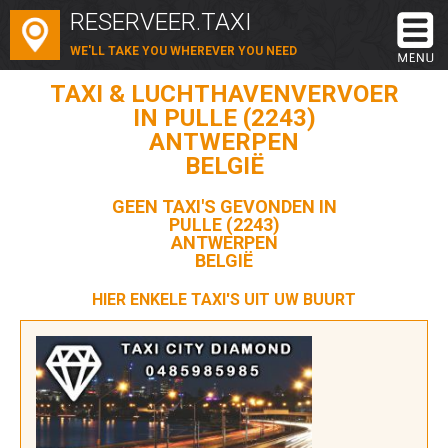
RESERVEER.TAXI
WE'LL TAKE YOU WHEREVER YOU NEED
TAXI & LUCHTHAVENVERVOER
IN PULLE (2243)
ANTWERPEN
BELGIË
GEEN TAXI'S GEVONDEN IN
PULLE (2243)
ANTWERPEN
BELGIË
HIER ENKELE TAXI'S UIT UW BUURT