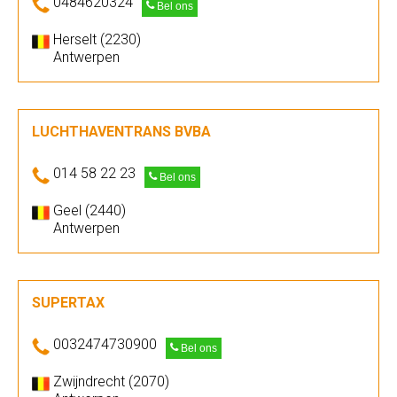
0484620324
Bel ons
Herselt (2230)
Antwerpen
LUCHTHAVENTRANS BVBA
014 58 22 23
Bel ons
Geel (2440)
Antwerpen
SUPERTAX
0032474730900
Bel ons
Zwijndrecht (2070)