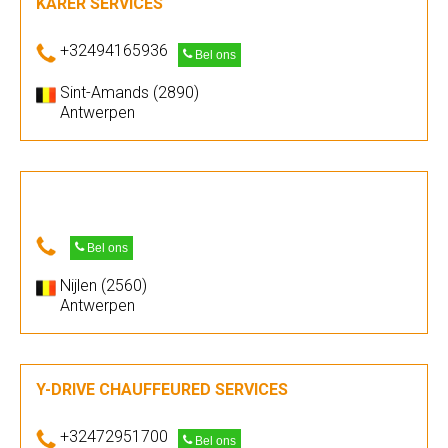
KARER SERVICES
+32494165936
Bel ons
Sint-Amands (2890)
Antwerpen
Bel ons
Nijlen (2560)
Antwerpen
Y-DRIVE CHAUFFEURED SERVICES
+32472951700
Bel ons