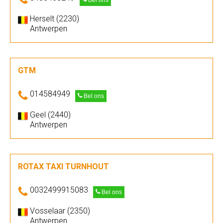
Bel ons
Herselt (2230)
Antwerpen
GTM
014584949
Bel ons
Geel (2440)
Antwerpen
ROTAX TAXI TURNHOUT
0032499915083
Bel ons
Vosselaar (2350)
Antwerpen