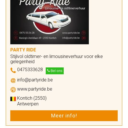
PARTY RIDE
Stijlvol oldtimer- en limousineverhuur voor elke
gelegenheid
0475333628
Bel ons
info@partyride.be
www.partyride.be
Kontich (2550)
Antwerpen
Meer info!