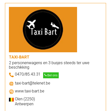
TAXI-BART
2 personenwagens en 3 busjes steeds ter uwe
beschikking
0470/85.43.31
Bel ons
taxi-bart@telenet.be
www.taxi-bart.be
Olen (2250)
Antwerpen