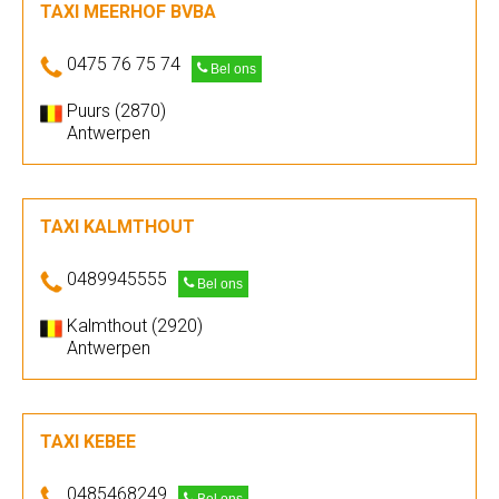
TAXI MEERHOF BVBA
0475 76 75 74
Bel ons
Puurs (2870)
Antwerpen
TAXI KALMTHOUT
0489945555
Bel ons
Kalmthout (2920)
Antwerpen
TAXI KEBEE
0485468249