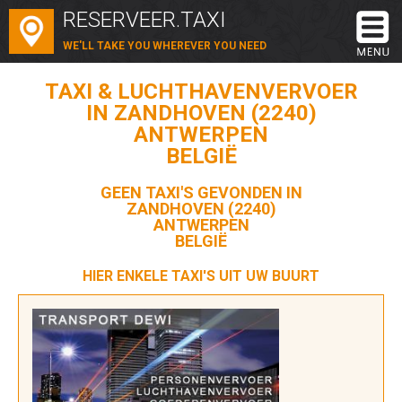
RESERVEER.TAXI
WE'LL TAKE YOU WHEREVER YOU NEED
TAXI & LUCHTHAVENVERVOER
IN ZANDHOVEN (2240)
ANTWERPEN
BELGIË
GEEN TAXI'S GEVONDEN IN
ZANDHOVEN (2240)
ANTWERPEN
BELGIË
HIER ENKELE TAXI'S UIT UW BUURT