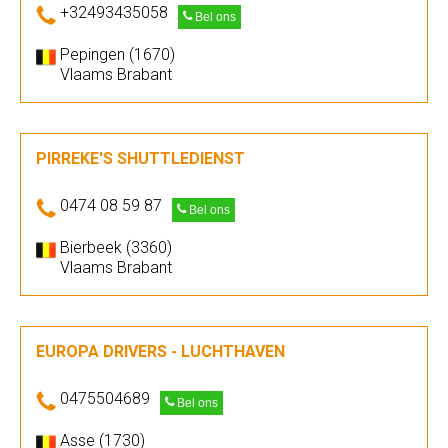
+32493435058
Bel ons
Pepingen (1670)
Vlaams Brabant
PIRREKE'S SHUTTLEDIENST
0474 08 59 87
Bel ons
Bierbeek (3360)
Vlaams Brabant
EUROPA DRIVERS - LUCHTHAVEN
0475504689
Bel ons
Asse (1730)