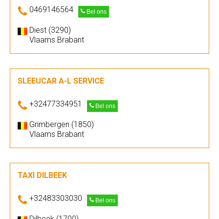
0469146564
Bel ons
Diest (3290)
Vlaams Brabant
SLEEUCAR A-L SERVICE
+32477334951
Bel ons
Grimbergen (1850)
Vlaams Brabant
TAXI DILBEEK
+32483303030
Bel ons
Dilbeek (1700)