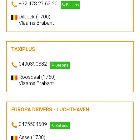
+32 478 27 63 20
Bel ons
Dilbeek (1700)
Vlaams Brabant
TAXIPLUS
0490390382
Bel ons
Roosdaal (1760)
Vlaams Brabant
EUROPA DRIVERS - LUCHTHAVEN
0475504689
Bel ons
Asse (1730)