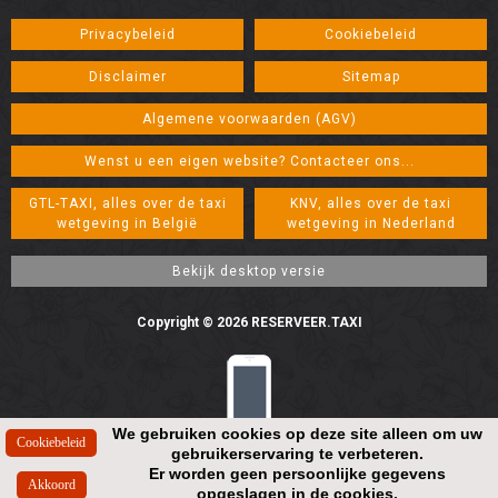
Privacybeleid
Cookiebeleid
Disclaimer
Sitemap
Algemene voorwaarden (AGV)
Wenst u een eigen website? Contacteer ons...
GTL-TAXI, alles over de taxi
KNV, alles over de taxi
wetgeving in België
wetgeving in Nederland
Copyright © 2026 RESERVEER.TAXI
We gebruiken cookies op deze site alleen om uw
gebruikerservaring te verbeteren.
Resolution: 448*896
Er worden geen persoonlijke gegevens
opgeslagen in de cookies.