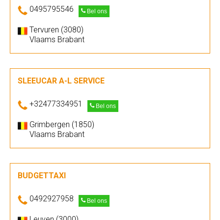
0495795546
Bel ons
Tervuren (3080)
Vlaams Brabant
SLEEUCAR A-L SERVICE
+32477334951
Bel ons
Grimbergen (1850)
Vlaams Brabant
BUDGETTAXI
0492927958
Bel ons
Leuven (3000)