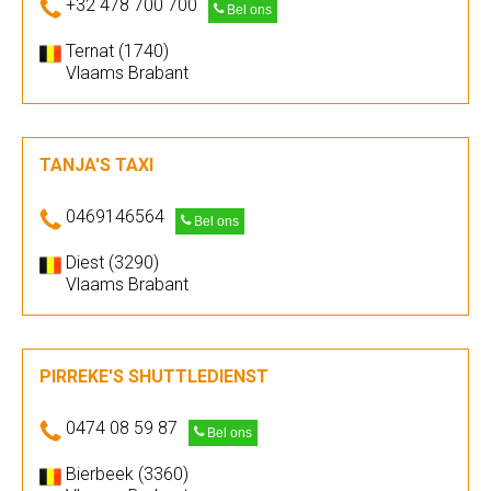
+32 478 700 700
Bel ons
Ternat (1740)
Vlaams Brabant
TANJA'S TAXI
0469146564
Bel ons
Diest (3290)
Vlaams Brabant
PIRREKE'S SHUTTLEDIENST
0474 08 59 87
Bel ons
Bierbeek (3360)