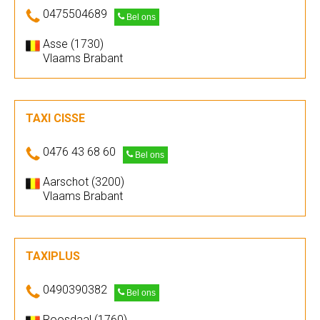
0475504689
Bel ons
Asse (1730)
Vlaams Brabant
TAXI CISSE
0476 43 68 60
Bel ons
Aarschot (3200)
Vlaams Brabant
TAXIPLUS
0490390382
Bel ons
Roosdaal (1760)