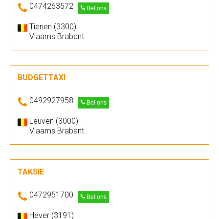
0474263572
Bel ons
Tienen (3300)
Vlaams Brabant
BUDGETTAXI
0492927958
Bel ons
Leuven (3000)
Vlaams Brabant
TAKSIE
0472951700
Bel ons
Hever (3191)