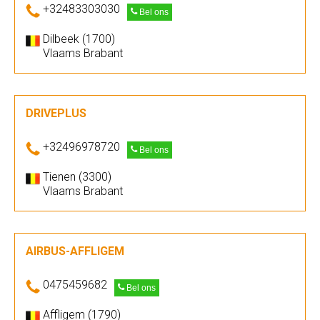
+32483303030
Bel ons
Dilbeek (1700)
Vlaams Brabant
DRIVEPLUS
+32496978720
Bel ons
Tienen (3300)
Vlaams Brabant
AIRBUS-AFFLIGEM
0475459682
Bel ons
Affligem (1790)