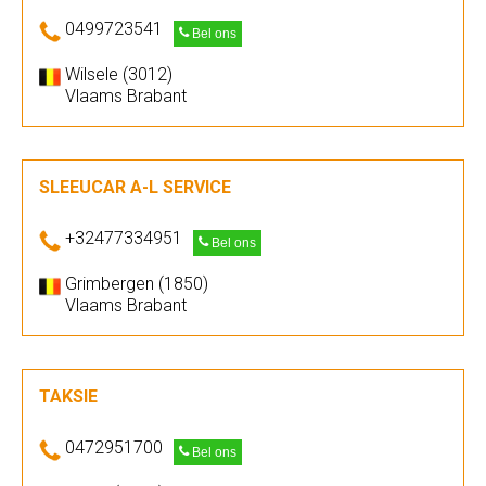
0499723541
Bel ons
Wilsele (3012)
Vlaams Brabant
SLEEUCAR A-L SERVICE
+32477334951
Bel ons
Grimbergen (1850)
Vlaams Brabant
TAKSIE
0472951700
Bel ons