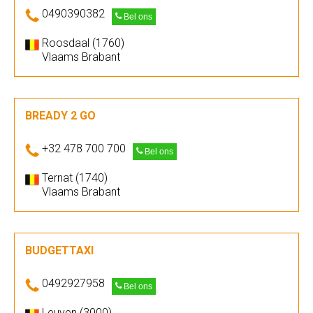
0490390382
Bel ons
Roosdaal (1760)
Vlaams Brabant
BREADY 2 GO
+32 478 700 700
Bel ons
Ternat (1740)
Vlaams Brabant
BUDGETTAXI
0492927958
Bel ons
Leuven (3000)