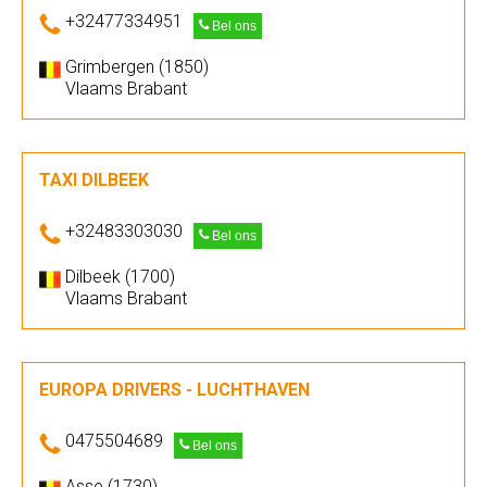
+32477334951
Bel ons
Grimbergen (1850)
Vlaams Brabant
TAXI DILBEEK
+32483303030
Bel ons
Dilbeek (1700)
Vlaams Brabant
EUROPA DRIVERS - LUCHTHAVEN
0475504689
Bel ons
Asse (1730)