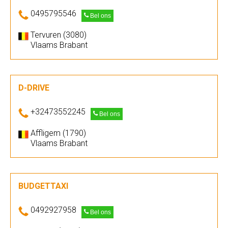
0495795546
Bel ons
Tervuren (3080)
Vlaams Brabant
D-DRIVE
+32473552245
Bel ons
Affligem (1790)
Vlaams Brabant
BUDGETTAXI
0492927958
Bel ons