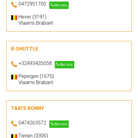
0472951700
Bel ons
Hever (3191)
Vlaams Brabant
R-SHUTTLE
+32493435058
Bel ons
Pepingen (1670)
Vlaams Brabant
TAXI'S RONNY
0474263572
Bel ons
Tienen (3300)