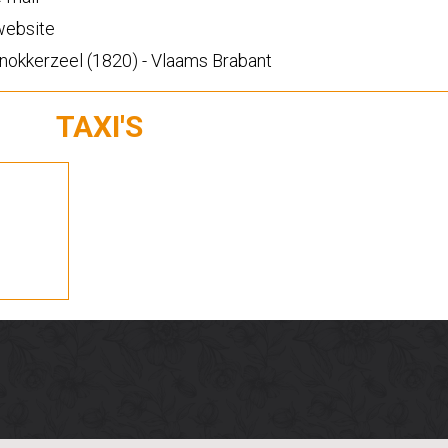
ebsite
okkerzeel (1820) - Vlaams Brabant
TAXI'S