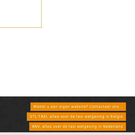
Wenst u een eigen website? Contacteer ons...
GTL-TAXI, alles over de taxi wetgeving in België
KNV, alles over de taxi wetgeving in Nederland