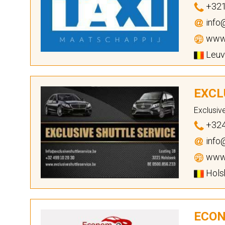
+321
info@
www.
Leuve
EXCL
Exclusiv
+324
info@
www.
Holsb
ECON