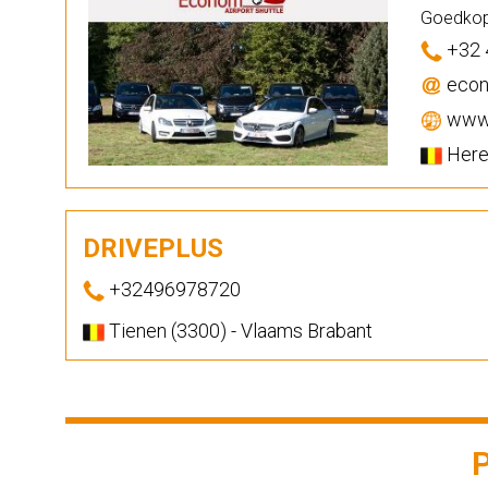
Goedkope
+32 
econ
www.
Heren
DRIVEPLUS
+32496978720
Tienen (3300) - Vlaams Brabant