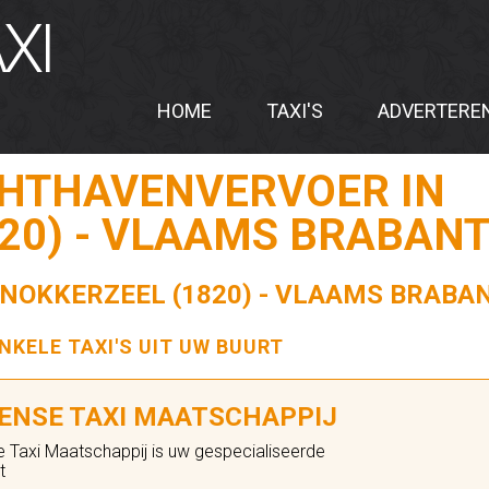
XI
HOME
TAXI'S
ADVERTERE
CHTHAVENVERVOER IN
20) - VLAAMS BRABANT 
NOKKERZEEL (1820) - VLAAMS BRABAN
ENKELE TAXI'S UIT UW BUURT
ENSE TAXI MAATSCHAPPIJ
 Taxi Maatschappij is uw gespecialiseerde
t