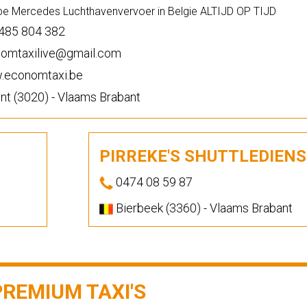
 Mercedes Luchthavenvervoer in Belgie ALTIJD OP TIJD
485 804 382
omtaxilive@gmail.com
economtaxi.be
t (3020) - Vlaams Brabant
PIRREKE'S SHUTTLEDIEN
0474 08 59 87
Bierbeek (3360) - Vlaams Brabant
PREMIUM TAXI'S