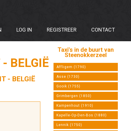
N
LOG IN
REGISTREER
CONTACT
Taxi's in de buurt van
Steenokkerzeel
- BELGIË
Affligem (1790)
Asse (1730)
T - BELGIË
Gooik (1755)
Grimbergen (1850)
Kampenhout (1910)
Kapelle-Op-Den-Bos (1880)
Lennik (1750)