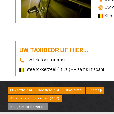
Uw w
Steen
UW TAXIBEDRIJF HIER...
Uw telefoonnummer
Steenokkerzeel (1820) - Vlaams Brabant
Privacybeleid
Cookiebeleid
Disclaimer
Sitemap
Algemene voorwaarden (AGV)