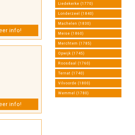
Liedekerke (1770)
Londerzeel (1840)
Machelen (1830)
er info!
Meise (1860)
Merchtem (1785)
Opwijk (1745)
Roosdaal (1760)
Ternat (1740)
Vilvoorde (1800)
Wemmel (1780)
er info!