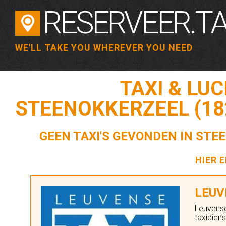
RESERVEER.TA
WE'LL TAKE YOU WHEREVER YOU NEED
TAXI & LU
STEENOKKERZEEL (18
GEEN TAXI'S GEVONDEN IN STEE
HIER 
LEUV
Leuvense
taxidiens