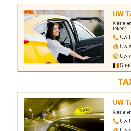
UW TA
Kleine e
tekens.
Uw t
Uw e
Uw w
Steen
TA
UW TA
Kleine e
Uw t
Uw e