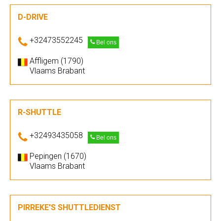
D-DRIVE
+32473552245
Bel ons
Affligem (1790)
Vlaams Brabant
R-SHUTTLE
+32493435058
Bel ons
Pepingen (1670)
Vlaams Brabant
PIRREKE'S SHUTTLEDIENST