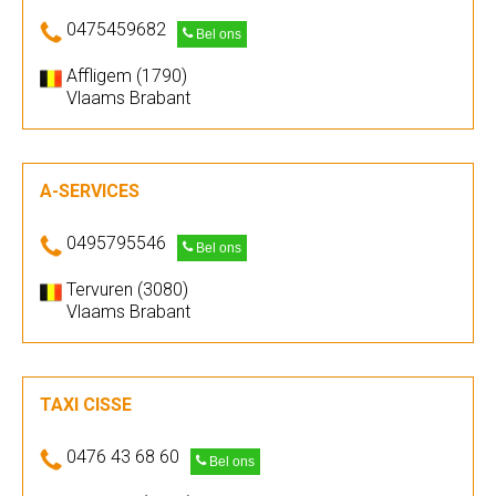
0475459682
Bel ons
Affligem (1790)
Vlaams Brabant
A-SERVICES
0495795546
Bel ons
Tervuren (3080)
Vlaams Brabant
TAXI CISSE
0476 43 68 60
Bel ons