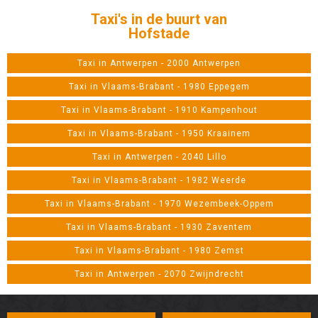
Taxi's in de buurt van
Hofstade
Taxi in Antwerpen - 2000 Antwerpen
Taxi in Vlaams-Brabant - 1980 Eppegem
Taxi in Vlaams-Brabant - 1910 Kampenhout
Taxi in Vlaams-Brabant - 1950 Kraainem
Taxi in Antwerpen - 2040 Lillo
Taxi in Vlaams-Brabant - 1982 Weerde
Taxi in Vlaams-Brabant - 1970 Wezembeek-Oppem
Taxi in Vlaams-Brabant - 1930 Zaventem
Taxi in Vlaams-Brabant - 1980 Zemst
Taxi in Antwerpen - 2070 Zwijndrecht