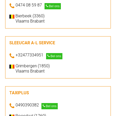
0474 08 59 87
Bel ons
Bierbeek (3360)
Vlaams Brabant
SLEEUCAR A-L SERVICE
+32477334951
Bel ons
Grimbergen (1850)
Vlaams Brabant
TAXIPLUS
0490390382
Bel ons
Roosdaal (1760)