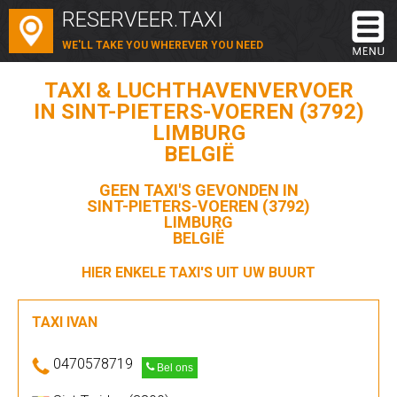
RESERVEER.TAXI
WE'LL TAKE YOU WHEREVER YOU NEED
TAXI & LUCHTHAVENVERVOER
IN SINT-PIETERS-VOEREN (3792)
LIMBURG
BELGIË
GEEN TAXI'S GEVONDEN IN
SINT-PIETERS-VOEREN (3792)
LIMBURG
BELGIË
HIER ENKELE TAXI'S UIT UW BUURT
TAXI IVAN
0470578719
Bel ons