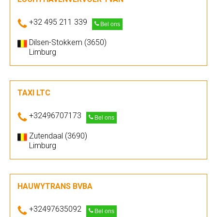
+32 495 211 339
Bel ons
Dilsen-Stokkem (3650)
Limburg
TAXI LTC
+32496707173
Bel ons
Zutendaal (3690)
Limburg
HAUWYTRANS BVBA
+32497635092
Bel ons