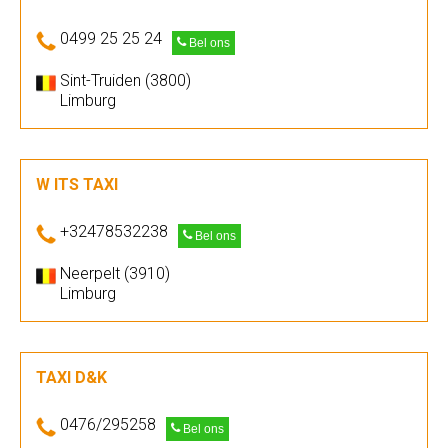
0499 25 25 24
Bel ons
Sint-Truiden (3800)
Limburg
W ITS TAXI
+32478532238
Bel ons
Neerpelt (3910)
Limburg
TAXI D&K
0476/295258
Bel ons