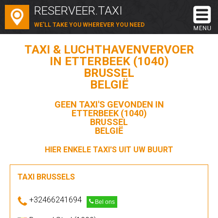
RESERVEER.TAXI
WE'LL TAKE YOU WHEREVER YOU NEED
TAXI & LUCHTHAVENVERVOER
IN ETTERBEEK (1040)
BRUSSEL
BELGIË
GEEN TAXI'S GEVONDEN IN
ETTERBEEK (1040)
BRUSSEL
BELGIË
HIER ENKELE TAXI'S UIT UW BUURT
TAXI BRUSSELS
+32466241694
Bel ons