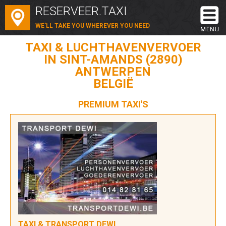
RESERVEER.TAXI
WE'LL TAKE YOU WHEREVER YOU NEED
TAXI & LUCHTHAVENVERVOER
IN SINT-AMANDS (2890)
ANTWERPEN
BELGIË
PREMIUM TAXI'S
TAXI & TRANSPORT DEWI