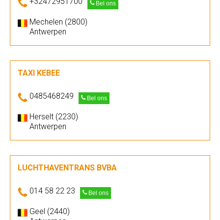
+32472951700
Bel ons
Mechelen (2800)
Antwerpen
TAXI KEBEE
0485468249
Bel ons
Herselt (2230)
Antwerpen
LUCHTHAVENTRANS BVBA
014 58 22 23
Bel ons
Geel (2440)