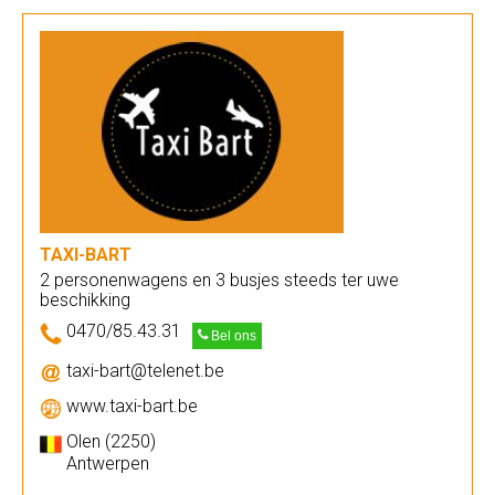
TAXI-BART
2 personenwagens en 3 busjes steeds ter uwe
beschikking
0470/85.43.31
Bel ons
taxi-bart@telenet.be
www.taxi-bart.be
Olen (2250)
Antwerpen