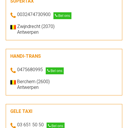
SUPERTAX
0032474730900
Bel ons
Zwijndrecht (2070)
Antwerpen
HANDI-TRANS
0475680995
Bel ons
Berchem (2600)
Antwerpen
GELE TAXI
03 651 50 50
Bel ons