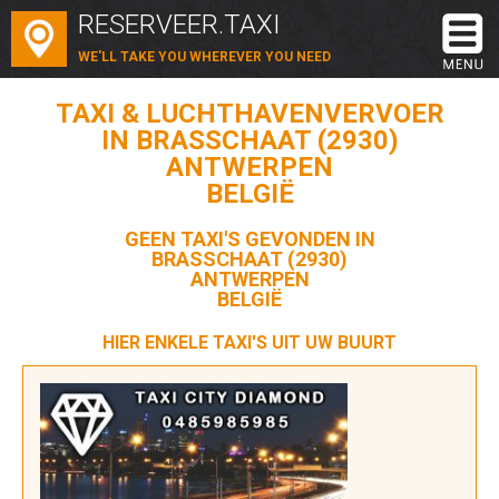
RESERVEER.TAXI
WE'LL TAKE YOU WHEREVER YOU NEED
TAXI & LUCHTHAVENVERVOER
IN BRASSCHAAT (2930)
ANTWERPEN
BELGIË
GEEN TAXI'S GEVONDEN IN
BRASSCHAAT (2930)
ANTWERPEN
BELGIË
HIER ENKELE TAXI'S UIT UW BUURT