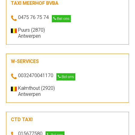
TAXI MEERHOF BVBA
0475 76 75 74
Bel ons
Puurs (2870)
Antwerpen
W-SERVICES
0032470041170
Bel ons
Kalmthout (2920)
Antwerpen
CTD TAXI
015677580