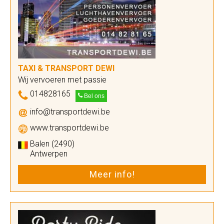
TAXI & TRANSPORT DEWI
Wij vervoeren met passie
014828165
Bel ons
info@transportdewi.be
www.transportdewi.be
Balen (2490)
Antwerpen
Meer info!