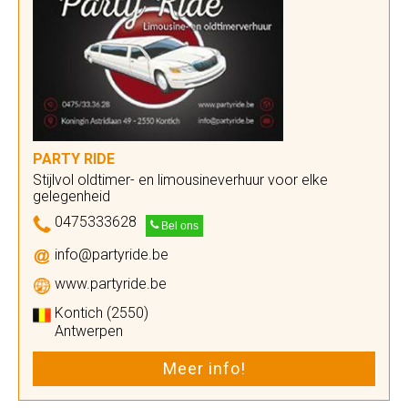
PARTY RIDE
Stijlvol oldtimer- en limousineverhuur voor elke
gelegenheid
0475333628
Bel ons
info@partyride.be
www.partyride.be
Kontich (2550)
Antwerpen
Meer info!